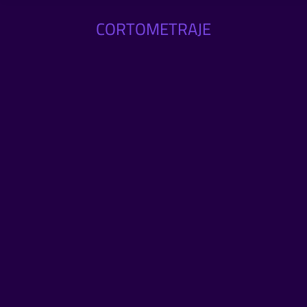
CORTOMETRAJE
Cuidan el medio ambiente
mientras disfrutan del cine móvil
To To
junio 5, 2024
El cineclub sustentable se presenta ante la participación de