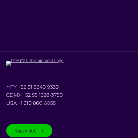
decenas de personas que acudieron a ver el cortometraje
de cine mexicano llamado LA NUERA DE DON FILEMÓN.
Decenas de personas disfrutaron una agradable velada con
el programa “Iluminando El Pacífico” de Cine Móvil ToTo, un
cineclub sustentable que ha…
Read more
MTY +52 81 8340 9339
CDMX +52 55 1328-3750
USA +1 310 860 6055
Reach out