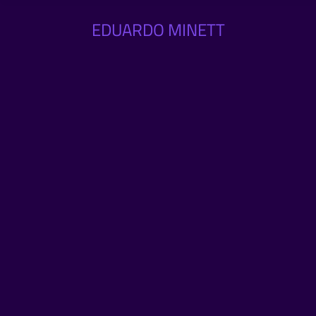
EDUARDO MINETT
Finaliza el rodaje de
MALEFICARUM, ópera prima de
terror fantástico del director
mexicano Antonio Gäehd
junio 5, 2026