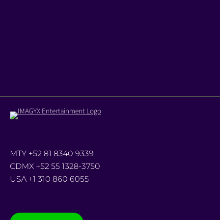
Tras 29 días de filmación en locaciones de Real de Catorce,
un antiguo pueblo minero ubicado en el estado mexicano
de San Luis Potosí, concluyó el rodaje de MALEFICARUM,
ópera prima del director, guionista y productor mexicano
Antonio Gäehd. Escrita por el director, la película combina
elementos de terror y…
Read more
MTY +52 81 8340 9339
CDMX +52 55 1328-3750
USA +1 310 860 6055