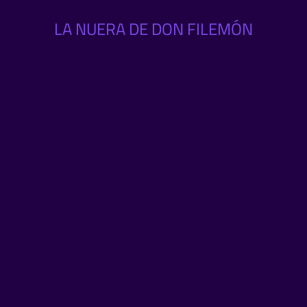
LA NUERA DE DON FILEMÓN
Cuidan el medio ambiente
mientras disfrutan del cine móvil
To To
junio 5, 2024
El cineclub sustentable se presenta ante la participación de