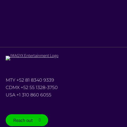
decenas de personas que acudieron a ver el cortometraje
de cine mexicano llamado LA NUERA DE DON FILEMÓN.
Decenas de personas disfrutaron una agradable velada con
el programa “Iluminando El Pacífico” de Cine Móvil ToTo, un
cineclub sustentable que ha…
Read more
MTY +52 81 8340 9339
CDMX +52 55 1328-3750
USA +1 310 860 6055
Reach out