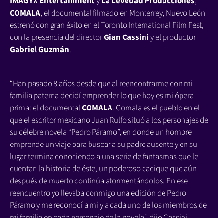
IMAGYX Entertainment
y
La Levedad Producciones
,
COMALA
, el documental filmado en Monterrey, Nuevo León
estrenó con gran éxito en el Toronto International Film Fest,
con la presencia del director
Gian Cassini
y el productor
Gabriel Guzmán
.
“Han pasado 8 años desde que al reencontrarme con mi
familia paterna decidí emprender lo que hoy es mi ópera
prima: el documental
COMALA
. Comala es el pueblo en el
que el escritor mexicano Juan Rulfo situó a los personajes de
su célebre novela “Pedro Páramo”, en donde un hombre
emprende un viaje para buscar a su padre ausente y en su
lugar termina conociendo a una serie de fantasmas que le
cuentan la historia de éste, un poderoso cacique que aún
después de muerto continúa atormentándolos. En ese
reencuentro yo llevaba conmigo una edición de Pedro
Páramo y me reconocí a mí y a cada uno de los miembros de
mi familia en cada personaje de la novela”, dijo Cassini.