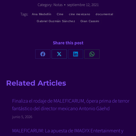
Category:
Notas
septiembre 12, 2021
Tags:
Ana Medellín
Cine
cine mexicano
documental
Gabriel Guzmán Sánchez
Gian Cassini
Share this post
Share
Share
Share
Share
on
on
on
on
Facebook
X
LinkedIn
WhatsApp
Related Articles
Finaliza el rodaje de MALEFICARUM, ópera prima de terror
fantástico del director mexicano Antonio Gäehd
junio 5, 2026
MALEFICARUM: La apuesta de IMAGYX Entertainment y